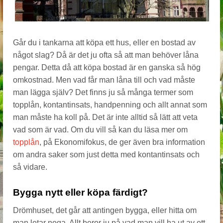
Går du i tankarna att köpa ett hus, eller en bostad av
något slag? Då är det ju ofta så att man behöver låna
pengar. Detta då att köpa bostad är en ganska så hög
omkostnad. Men vad får man låna till och vad måste
man lägga själv? Det finns ju så många termer som
topplån, kontantinsats, handpenning och allt annat som
man måste ha koll på. Det är inte alltid så lätt att veta
vad som är vad. Om du vill så kan du läsa mer om
topplån
, på Ekonomifokus, de ger även bra information
om andra saker som just detta med kontantinsats och
så vidare.
Bygga nytt eller köpa färdigt?
Drömhuset, det går att antingen bygga, eller hitta om
man letar noga. Allt beror ju på vad man vill ha ut av ett