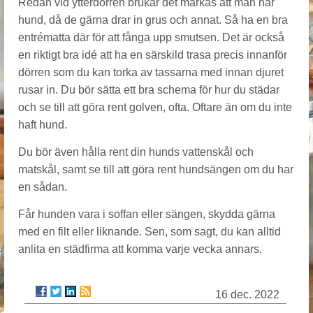
Redan vid ytterdörren brukar det märkas att man har
hund, då de gärna drar in grus och annat. Så ha en bra
entrématta där för att fånga upp smutsen. Det är också
en riktigt bra idé att ha en särskild trasa precis innanför
dörren som du kan torka av tassarna med innan djuret
rusar in. Du bör sätta ett bra schema för hur du städar
och se till att göra rent golven, ofta. Oftare än om du inte
haft hund.
Du bör även hålla rent din hunds vattenskål och
matskål, samt se till att göra rent hundsängen om du har
en sådan.
Får hunden vara i soffan eller sängen, skydda gärna
med en filt eller liknande. Sen, som sagt, du kan alltid
anlita en städfirma att komma varje vecka annars.
16 dec. 2022