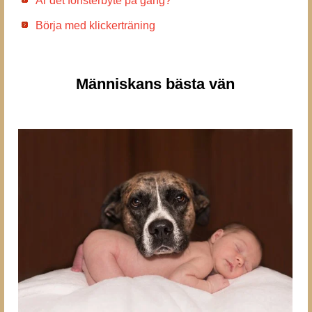
Är det fönsterbyte på gång?
Börja med klickerträning
Människans bästa vän