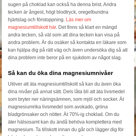
sugen på choklad kan också ha denna brist. Andra
tecken är ångest, högt blodtryck, oregelbundna
hjärtslag och förstoppning.
Läs mer om
magnesiumtillskott här
. Det finns så klart en mängd
andra tecken, så väl som att dina tecken kan visa på
andra problem. Är du osäker så kontakta en läkare som
kan hjälpa dig på rätt väg och även undersöka dig så att
dina problem inte beror på en sjukdom av något slag.
Så kan du öka dina magnesiumnivåer
Utöver att äta magnesiumtillskott så kan du även öka
dina nivåer på annat sätt. Dels låta bli att äta livsmedel
som bryter ner näringsämnen, som mjöl och socker. Ät
magnesiumrika livsmedel som avokado, gröna
bladgrönsaker och nötter. Ät 70%-ig choklad. Om du
äter hälsosamt kan du ändå behöva komplettera med
magnesium. Ta tillskott innan du går och lägger dig för